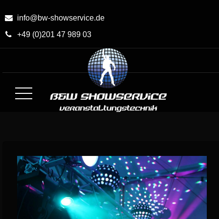
Skip
to
info@bw-showservice.de
Content
+49 (0)201 47 989 03
BW-Showservice.de
Medien- und Veranstaltungstechnik