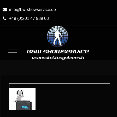
Skip
to
info@bw-showservice.de
Content
+49 (0)201 47 989 03
BW-Showservice.de
Medien- und Veranstaltungstechnik