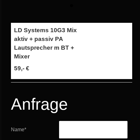
LD Systems 10G3 Mix
aktiv + passiv PA
Lautsprecher m BT +
Mixer
59,- €
Anfrage
Name
*