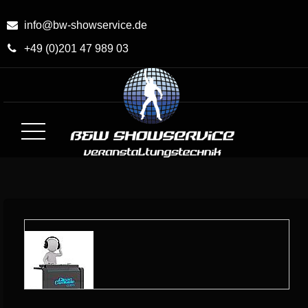
Skip
to
info@bw-showservice.de
Content
+49 (0)201 47 989 03
BW-Showservice.de
Medien- und Veranstaltungstechnik